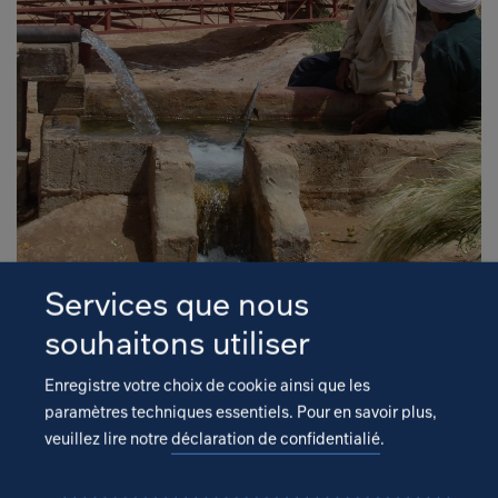
Services que nous
souhaitons utiliser
Enregistre votre choix de cookie ainsi que les
Découvrez plus de projets de
paramètres techniques essentiels.
Pour en savoir plus,
veuillez lire notre
déclaration de confidentialié
.
notre compétence clé «
Énergie »