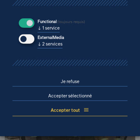
Functional
(toujours requis)
SERRE TROPICALE D’EXPOSITION DU JARDIN
↓
1
service
BOTANIQUE DE RABAT
ExternalMedia
↓
2
services
Je refuse
Accepter sélectionné
Accepter tout